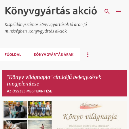
Könyvgyártás akció
Ugrás a fő tartalomra
Kispéldányszámos könyvgyártások jó áron jó
minőségben. Könyvgyártás akciók.
FŐOLDAL
KÖNYVGYÁRTÁS ÁRAK
Könyv világnapja
címkéjű bejegyzések
megjelenítése
AZ ÖSSZES MEGTEKINTÉSE
B
e
j